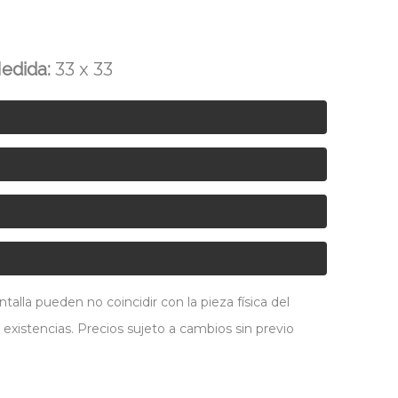
edida:
33 x 33
alla pueden no coincidir con la pieza física del
 existencias. Precios sujeto a cambios sin previo