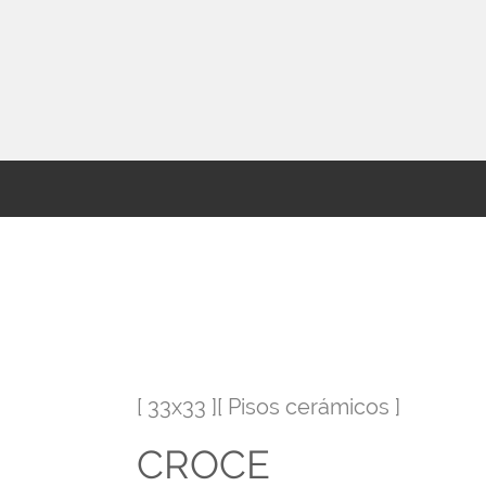
[ 33x33 ][ Pisos cerámicos ]
CROCE